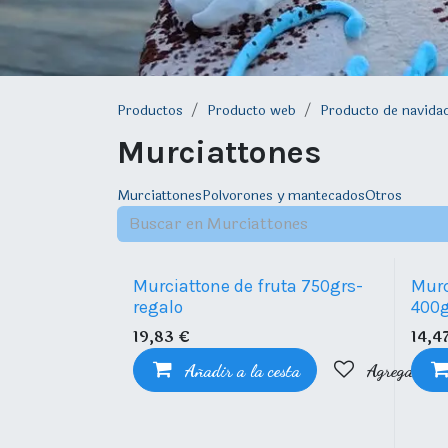
Productos
Producto web
Producto de navida
Murciattones
Murciattones
Polvorones y mantecados
Otros
Producto-temporada
Product
Murciattone de fruta 750grs-
Murc
regalo
400g
19,83
€
14,4
Añadir a la cesta
Agregar a li