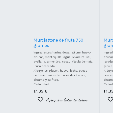
Murciattone de fruta 750
Murc
gramos
gra
Ingredientes: harina de panettone, huevo,
Ingred
azúcar, mantequilla, agua, levadura, sal,
azúcar
avellana, almendra, cacao, fécula de maíz,
levadu
fruta desecada.
fécula
Alérgenos: gluten, huevo, leche, puede
Alérge
contener trazas de frutos de cáscara,
conten
sésamo y sulfitos.
sésamo
Cadudidad:
Cadud
17,35
€
17,3
Agregar a lista de deseos