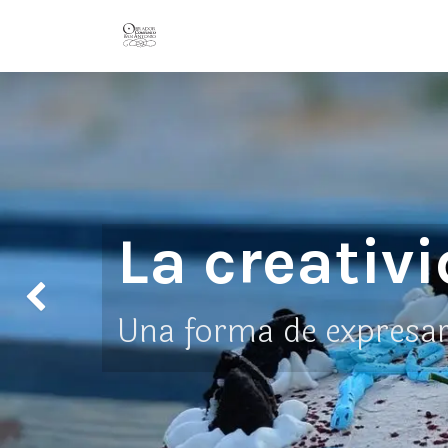
Ir al contenido
Inicio
Conózcanos
La Orden
La creativ
Anterior
Una forma de expresar 