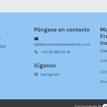
Póngase en contacto
Mo
Fr
s
In
info@oconventosanantonio.com
idad
Con
+34 96 884 29 18
Sub
Síganos
301
Instagram
Mur
Con tecnología de