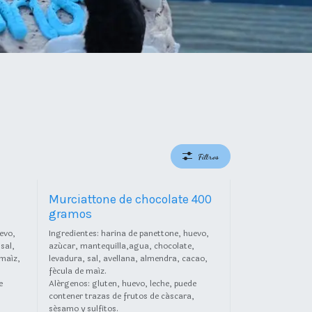
Filtros
Murciattone de chocolate 400
gramos
evo,
Ingredientes: harina de panettone, huevo,
sal,
azúcar, mantequilla,agua, chocolate,
 maíz,
levadura, sal, avellana, almendra, cacao,
fécula de maíz.
e
Alérgenos: gluten, huevo, leche, puede
,
contener trazas de frutos de cáscara,
sésamo y sulfitos.