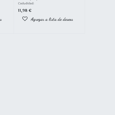
Cadudidad:
11,98
€
s
Agregar a lista de deseos