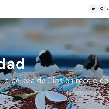
(
Tienda
Noticias
Colabora con nosotras
idad
la belleza de Dios en medio de 