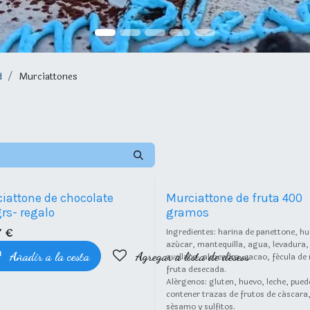
d
Murciattones
o-temporada
iattone de chocolate
Murciattone de fruta 400
rs- regalo
gramos
7
€
Ingredientes: harina de panettone, hu
azúcar, mantequilla, agua, levadura, 
sta de deseos
Añadir a la cesta
Agregar a lista de deseos
avellana, almendra, cacao, fécula de
fruta desecada.
Alérgenos: gluten, huevo, leche, pued
contener trazas de frutos de cáscara
sésamo y sulfitos.