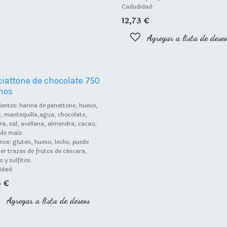
Cadudidad:
12,73
€
Agregar a lista de deseo
iattone de chocolate 750
mos
ientes: harina de panettone, huevo,
, mantequilla,agua, chocolate,
ra, sal, avellana, almendra, cacao,
 de maíz.
nos: gluten, huevo, leche, puede
er trazas de frutos de cáscara,
 y sulfitos.
idad:
5
€
Agregar a lista de deseos