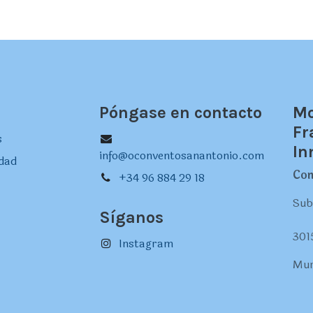
Póngase en contacto
Mo
Fr
s
In
info@oconventosanantonio.com
idad
Con
+34 96 884 29 18
Sub
Síganos
301
Instagram
Mur