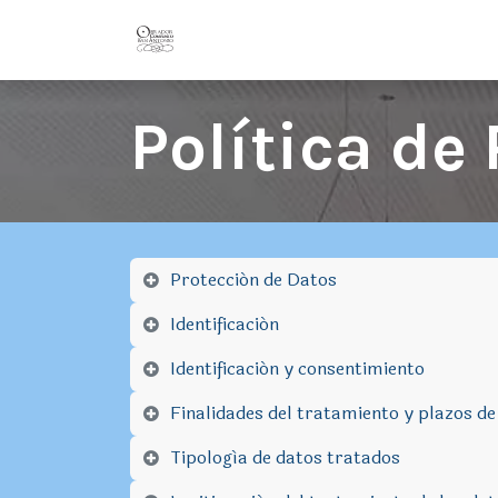
Ir al contenido
Inicio
Conózcanos
La Orden
Política de
Protección de Datos
Identificación
Identificación y consentimiento
Finalidades del tratamiento y plazos de
Tipología de datos tratados