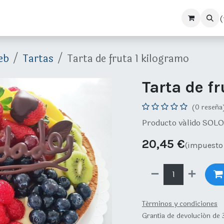
(
Tienda
Noticias
Colabora con nosotras
eb
Tartas
Tarta de fruta 1 kilogramo
Tarta de f
(0 reseña
Producto válido SOLO
20,45
€
(impuesto 
Términos y condiciones
Grantía de devolución de 