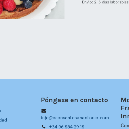
Envío: 2-3 días laborables
Póngase en contacto
Mo
Fr
s
In
info@oconventosanantonio.com
idad
Con
+34 96 884 29 18