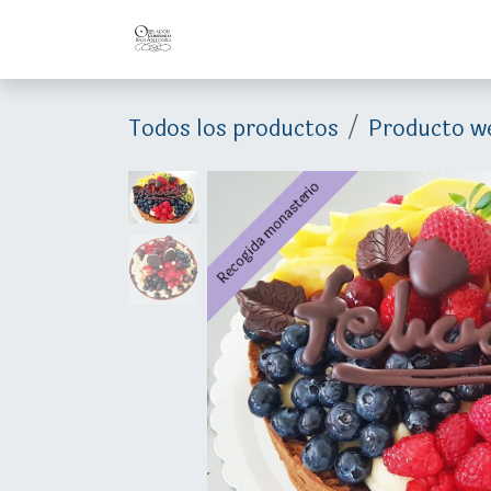
Ir al contenido
Inicio
Conózcanos
La Orden
Todos los productos
Producto w
Recogida monasterio
Recogida monasterio