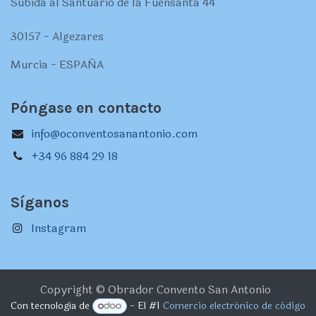
Subida al Santuario de la Fuensanta 44
30157 - Algezares
Murcia - ESPAÑA
Póngase en contacto
info@oconventosanantonio.com
+34 96 884 29 18
Síganos
Instagram
Copyright © Obrador Convento San Antonio
Con tecnología de
- El #1
Comercio electrónico de código