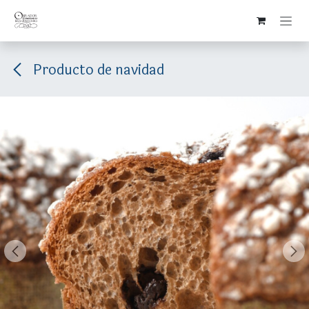
Ir al contenido
Producto de navidad