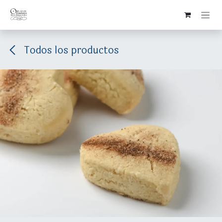
Ir al contenido
Todos los productos